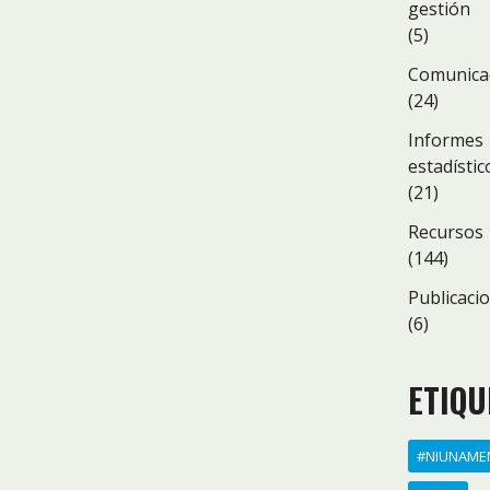
gestión
(5)
Comunica
(24)
Informes
estadístic
(21)
Recursos
(144)
Publicaci
(6)
ETIQU
#NIUNAME