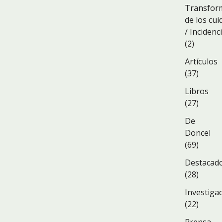
Transfor
de los cu
/ Incidenc
(2)
Artículos
(37)
Libros
(27)
De
Doncel
(69)
Destacad
(28)
Investiga
(22)