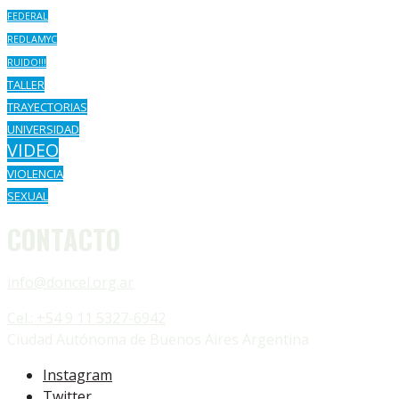
FEDERAL
REDLAMYC
RUIDO!!!
TALLER
TRAYECTORIAS
UNIVERSIDAD
VIDEO
VIOLENCIA
SEXUAL
CONTACTO
info@doncel.org.ar
Cel.: +54 9 11 5327-6942
Ciudad Autónoma de Buenos Aires Argentina
Instagram
Twitter