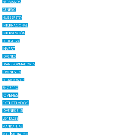
HERMANOS
GÉNERO
HUBBERSTEY
INTERNACIONAL
INTERVENCIÓN
EDUCATIVA
INVEST
JOVENES
TRANSFORMADORES
JÓVENES EN
SITUACIÓN DE
ENCIERRO
JÓVENES
EXTUTELADOS
JÓVENES SI-SI
LEY 13.298
MANDATE AL
MAR
MEDIATÓN