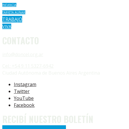
INFANCIA
TARJETA AUNAR
TRABAJO
VIVA
CONTACTO
info@doncel.org.ar
Cel.: +54 9 11 5327-6942
Ciudad Autónoma de Buenos Aires Argentina
Instagram
Twitter
YouTube
Facebook
RECIBÍ NUESTRO BOLETÍN