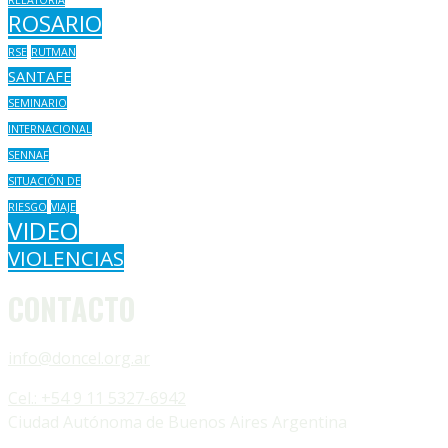
ROSARIO
RSE
RUTMAN
SANTAFE
SEMINARIO
INTERNACIONAL
SENNAF
SITUACIÓN DE
RIESGO
VIAJE
VIDEO
VIOLENCIAS
CONTACTO
info@doncel.org.ar
Cel.: +54 9 11 5327-6942
Ciudad Autónoma de Buenos Aires Argentina