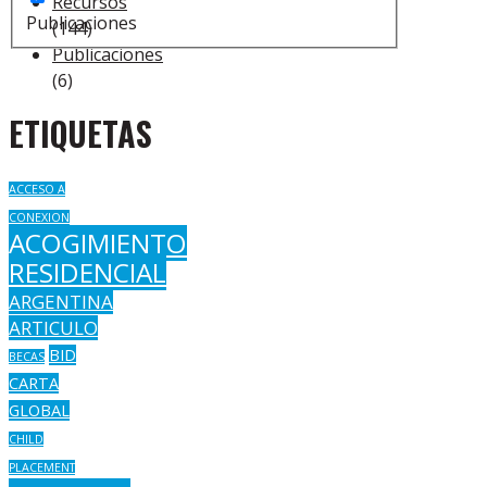
Recursos
Publicaciones
(144)
Publicaciones
(6)
ETIQUETAS
ACCESO A
CONEXION
ACOGIMIENTO
RESIDENCIAL
ARGENTINA
ARTICULO
BID
BECAS
CARTA
GLOBAL
CHILD
PLACEMENT