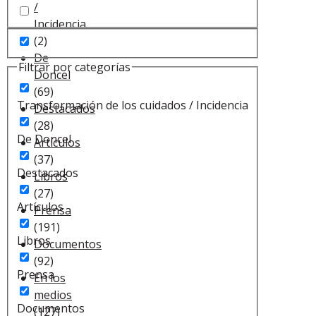
/
Incidencia
(2)
De
Filtrar por categorías
Doncel
(69)
Transformación de los cuidados / Incidencia
Destacados
(28)
De Doncel
Artículos
(37)
Destacados
Libros
(27)
Artículos
Prensa
(191)
Libros
Documentos
(92)
Prensa
En los
medios
Documentos
(127)