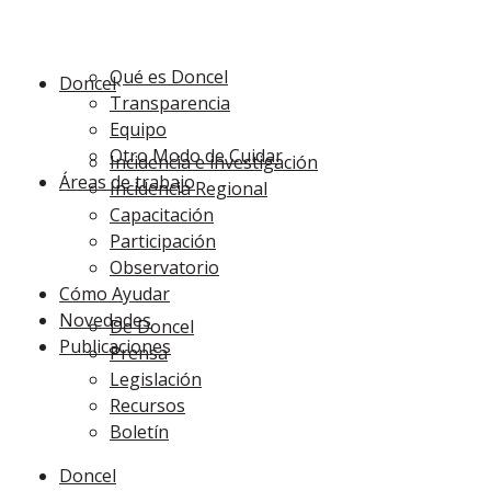
Qué es Doncel
Doncel
Transparencia
Equipo
Otro Modo de Cuidar
Incidencia e investigación
Áreas de trabajo
Incidencia Regional
Capacitación
Participación
Observatorio
Cómo Ayudar
Novedades
De Doncel
Publicaciones
Prensa
Legislación
Recursos
Boletín
Doncel