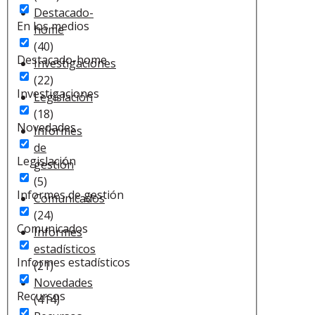
Destacado-
En los medios
home
(40)
Destacado-home
Investigaciones
(22)
Investigaciones
Legislación
(18)
Novedades
Informes
de
Legislación
gestión
(5)
Informes de gestión
Comunicados
(24)
Comunicados
Informes
estadísticos
Informes estadísticos
(21)
Novedades
Recursos
(414)