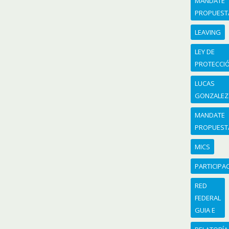
MANDATE
PROPUEST
LEAVING
LEY DE
PROTECCI
LUCAS
GONZALEZ
MANDATE
PROPUEST
MICS
PARTICIPA
RED
FEDERAL
GUIA E