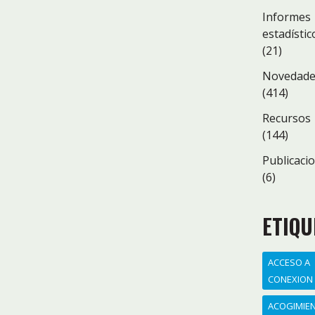
Informes
estadístic
(21)
Novedad
(414)
Recursos
(144)
Publicaci
(6)
ETIQU
ACCESO A
CONEXION
ACOGIMIE