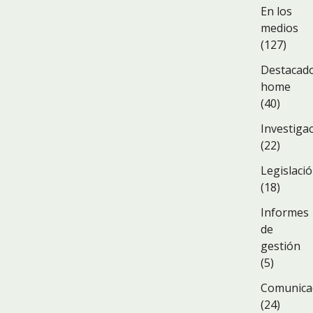
En los
medios
(127)
Destacad
home
(40)
Investiga
(22)
Legislaci
(18)
Informes
de
gestión
(5)
Comunica
(24)