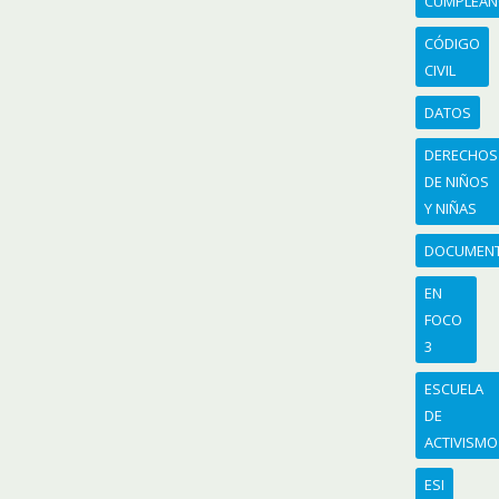
CUMPLEA
CÓDIGO
CIVIL
DATOS
DERECHOS
DE NIÑOS
Y NIÑAS
DOCUMEN
EN
FOCO
3
ESCUELA
DE
ACTIVISMO
ESI