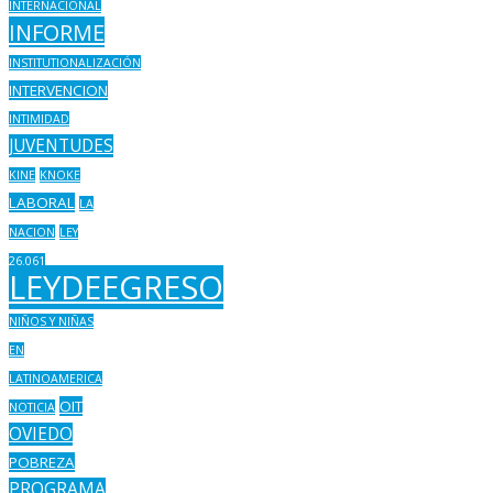
INTERNACIONAL
INFORME
INSTITUTIONALIZACIÓN
INTERVENCION
INTIMIDAD
JUVENTUDES
KINE
KNOKE
LABORAL
LA
NACION
LEY
26.061
LEYDEEGRESO
NIÑOS Y NIÑAS
EN
LATINOAMERICA
OIT
NOTICIA
OVIEDO
POBREZA
PROGRAMA