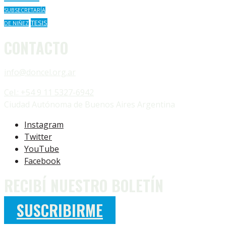
SUBSECRETARÍA
TESIS
DE NIÑEZ
CONTACTO
info@doncel.org.ar
Cel.: +54 9 11 5327-6942
Ciudad Autónoma de Buenos Aires Argentina
Instagram
Twitter
YouTube
Facebook
RECIBÍ NUESTRO BOLETÍN
SUSCRIBIRME