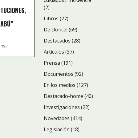
cuidados / Incidencia
(2)
ITUCIONES,
Libros
(27)
TABÚ”
De Doncel
(69)
Destacados
(28)
ensa
Artículos
(37)
Prensa
(191)
Documentos
(92)
En los medios
(127)
Destacado-home
(40)
Investigaciones
(22)
Novedades
(414)
Legislación
(18)