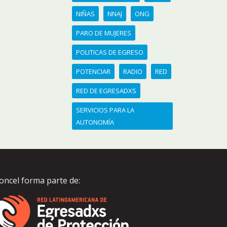
NIÑAS
NNAJ
ONG
PARO DE MUJERES
POLITICAS DE EGRESO
POTENCIAR
RADIO
RED
RED DE EGRESADXS
SERVICIOS PARA LA
AUTONOMÍA
oncel forma parte de: