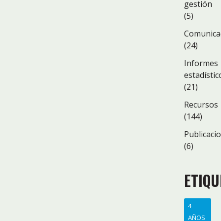
gestión
(5)
Comunica
(24)
Informes
estadístic
(21)
Recursos
(144)
Publicaci
(6)
ETIQU
4
AÑOS