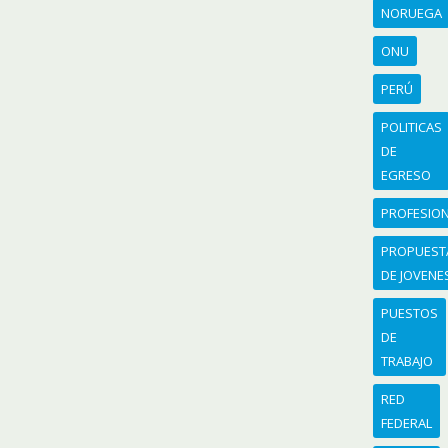
NORUEGA
ONU
PERÚ
POLITICAS
DE
EGRESO
PROFESIO
PROPUEST
DE JOVENE
PUESTOS
DE
TRABAJO
RED
FEDERAL