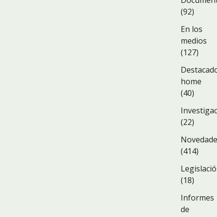
Documen
(92)
En los
medios
(127)
Destacad
home
(40)
Investiga
(22)
Novedad
(414)
Legislaci
(18)
Informes
de