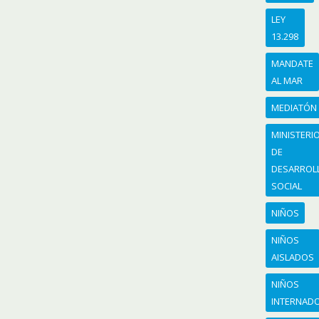
LEY
13.298
MANDATE
AL MAR
MEDIATÓN
MINISTERI
DE
DESARROL
SOCIAL
NIÑOS
NIÑOS
AISLADOS
NIÑOS
INTERNAD