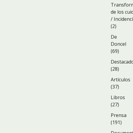
Transfor
de los cu
/ Incidenc
(2)
De
Doncel
(69)
Destacad
(28)
Artículos
(37)
Libros
(27)
Prensa
(191)