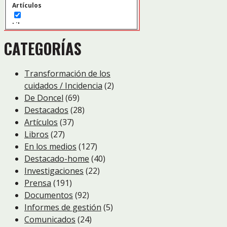
Artículos
Libros
CATEGORÍAS
En los medios
Destacado-home
Transformación de los
cuidados / Incidencia
(2)
Investigaciones
De Doncel
(69)
Prensa
Destacados
(28)
Artículos
(37)
Documentos
Libros
(27)
Informes de gestión
En los medios
(127)
Destacado-home
(40)
Comunicados
Investigaciones
(22)
Prensa
(191)
Informes estadísticos
Documentos
(92)
Novedades
Informes de gestión
(5)
Comunicados
(24)
Legislación