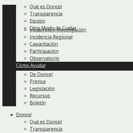
Qué es Doncel
Doncel
Transparencia
Equipo
Otro Modo de Cuidar
Incidencia e investigación
Áreas de trabajo
Incidencia Regional
Capacitación
Participación
Observatorio
Cómo Ayudar
Novedades
De Doncel
Publicaciones
Prensa
Legislación
Recursos
Boletín
Doncel
Qué es Doncel
Transparencia