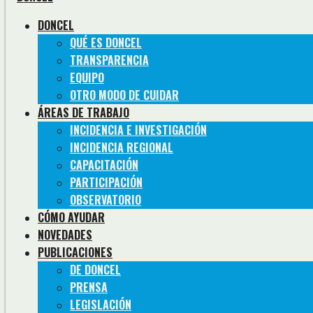
DONCEL
QUÉ ES DONCEL
TRANSPARENCIA
EQUIPO
OTRO MODO DE CUIDAR
ÁREAS DE TRABAJO
INCIDENCIA E INVESTIGACIÓN
INCIDENCIA REGIONAL
CAPACITACIÓN
PARTICIPACIÓN
OBSERVATORIO
CÓMO AYUDAR
NOVEDADES
PUBLICACIONES
DE DONCEL
PRENSA
LEGISLACIÓN