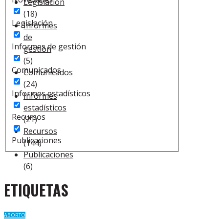
Legislación
(18)
Legislación
Informes
de
Informes de gestión
gestión
(5)
Comunicados
Comunicados
(24)
Informes estadísticos
Informes
estadísticos
Recursos
(21)
Recursos
Publicaciones
(144)
Publicaciones
(6)
ETIQUETAS
ABORTO