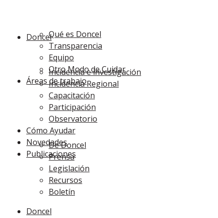
Qué es Doncel
Doncel
Transparencia
Equipo
Otro Modo de Cuidar
Incidencia e investigación
Áreas de trabajo
Incidencia Regional
Capacitación
Participación
Observatorio
Cómo Ayudar
Novedades
De Doncel
Publicaciones
Prensa
Legislación
Recursos
Boletín
Doncel