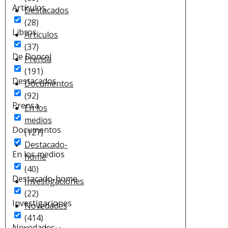
Artículos
Destacados
(28)
Libros
Artículos
(37)
De Doncel
Prensa
(191)
Destacados
Documentos
(92)
Prensa
En los
medios
Documentos
(127)
Destacado-
En los medios
home
(40)
Destacado-home
Investigaciones
(22)
Investigaciones
Novedades
(414)
Novedades