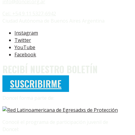
info@doncel.org.ar
Cel.: +54 9 11 5327-6942
Ciudad Autónoma de Buenos Aires Argentina
Instagram
Twitter
YouTube
Facebook
RECIBÍ NUESTRO BOLETÍN
SUSCRIBIRME
Doncel forma parte de:
Conocé el programa de participación juvenil de
Doncel: