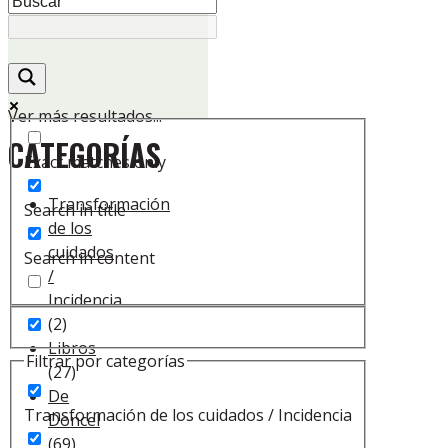
Ver más resultados...
CATEGORÍAS
Exact matches only
Transformación
Search in title
de los
cuidados
Search in content
/
Incidencia
(2)
Libros
Filtrar por categorías
(27)
De
Transformación de los cuidados / Incidencia
Doncel
(69)