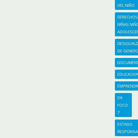
DEL NIÑO
DERECHOS
NIÑAS NIÑ
ADOLESCE
DESIGUAL
DE GENER
DOCUMEN
EDUCACIO
EMPRENDI
EN
FOCO
7
ESTADO
RESPONSA