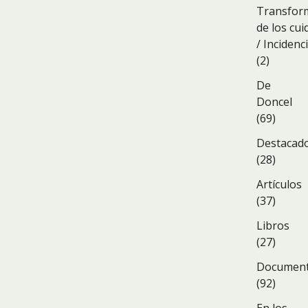
Transfor
de los cu
/ Incidenc
(2)
De
Doncel
(69)
Destacad
(28)
Artículos
(37)
Libros
(27)
Documen
(92)