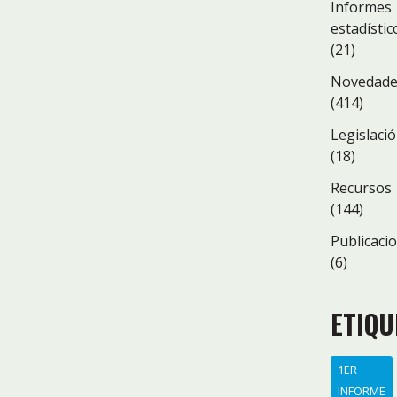
Informes
estadístic
(21)
Novedad
(414)
Legislaci
(18)
Recursos
(144)
Publicaci
(6)
ETIQU
1ER
INFORME