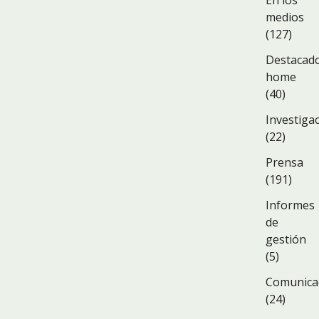
En los
medios
(127)
Destacad
home
(40)
Investiga
(22)
Prensa
(191)
Informes
de
gestión
(5)
Comunica
(24)