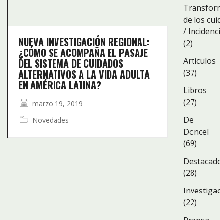
Transfor
de los cu
/ Incidenc
NUEVA INVESTIGACIÓN REGIONAL:
(2)
¿CÓMO SE ACOMPAÑA EL PASAJE
Artículos
DEL SISTEMA DE CUIDADOS
ALTERNATIVOS A LA VIDA ADULTA
(37)
EN AMÉRICA LATINA?
Libros
(27)
marzo 19, 2019
De
Novedades
Doncel
(69)
Destacad
(28)
Investiga
(22)