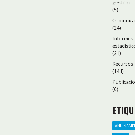
gestión
(5)
Comunica
(24)
Informes
estadístic
(21)
Recursos
(144)
Publicaci
(6)
ETIQU
#NIUNAME