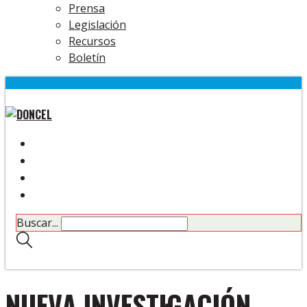
Prensa
Legislación
Recursos
Boletín
Buscar...
NUEVA INVESTIGACIÓN