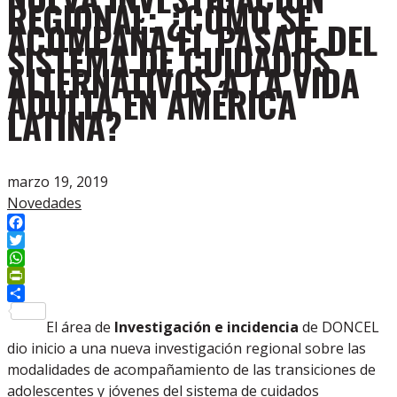
REGIONAL: ¿CÓMO SE
ACOMPAÑA EL PASAJE DEL
SISTEMA DE CUIDADOS
ALTERNATIVOS A LA VIDA
ADULTA EN AMÉRICA
LATINA?
marzo 19, 2019
Novedades
Facebook
Twitter
WhatsApp
PrintFriendly
Compartir
El área de
Investigación e incidencia
de DONCEL
dio inicio a una nueva investigación regional sobre las
modalidades de acompañamiento de las transiciones de
adolescentes y jóvenes del sistema de cuidados