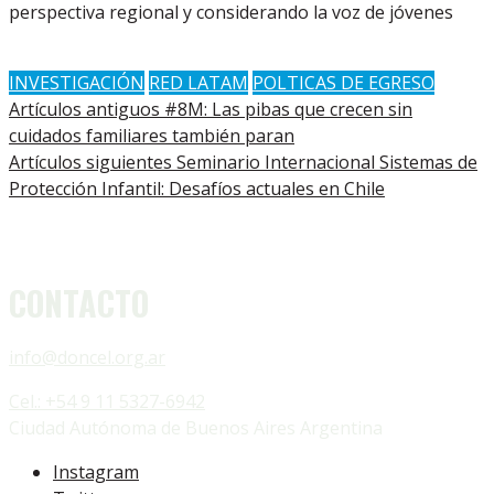
perspectiva regional y considerando la voz de jóvenes
INVESTIGACIÓN
RED LATAM
POLTICAS DE EGRESO
Artículos antiguos
#8M: Las pibas que crecen sin
cuidados familiares también paran
Artículos siguientes
Seminario Internacional Sistemas de
Protección Infantil: Desafíos actuales en Chile
CONTACTO
info@doncel.org.ar
Cel.: +54 9 11 5327-6942
Ciudad Autónoma de Buenos Aires Argentina
Instagram