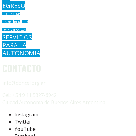
EGRESO
POTENCIAR
RADIO
RED
RED
DE EGRESADXS
SERVICIOS
PARA LA
AUTONOMÍA
CONTACTO
info@doncel.org.ar
Cel.: +54 9 11 5327-6942
Ciudad Autónoma de Buenos Aires Argentina
Instagram
Twitter
YouTube