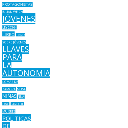
PROTAGONISTAS
JULIÁN WEICH
JÓVENES
LEY 27364
LIBRO
LIBRO
SOBRE JÓVENES
LLAVES
PARA
LA
AUTONOMIA
LOMAS DE
ZAMORA
MUSA
NIÑAS
NNAJ
ONG
PARO DE
MUJERES
POLITICAS
DE