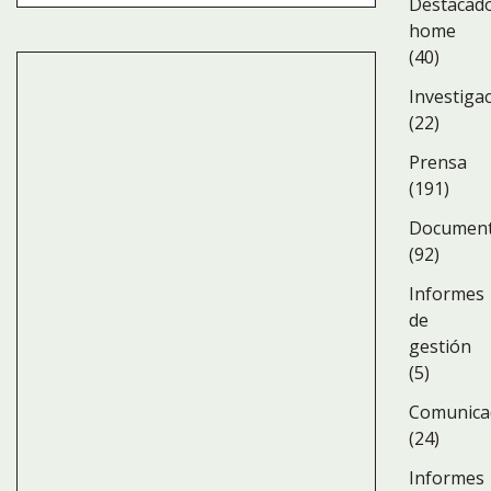
Destacad
Documento
home
(40)
Informes d
Investiga
Comunicad
(22)
Informes es
Prensa
(191)
Novedades
Documen
Legislación
(92)
Recursos
Informes
de
Publicacio
gestión
(5)
Comunica
(24)
Informes