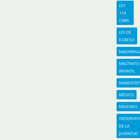
LEY
114
CABA
LEY DE
EGRESO
MADARIAG
MALTRATO
INFANTIL
MANDATEP
MEDIOS
MISIONES
OBSERVAT
DE LA
JUVENTUD