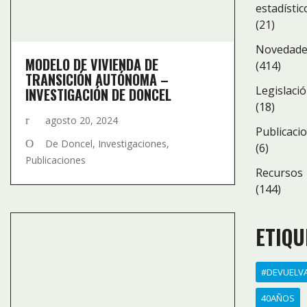
estadístic
(21)
Novedad
MODELO DE VIVIENDA DE
(414)
TRANSICIÓN AUTÓNOMA –
Legislaci
INVESTIGACIÓN DE DONCEL
(18)
agosto 20, 2024
Publicaci
De Doncel
,
Investigaciones
,
(6)
Publicaciones
Recursos
(144)
ETIQU
#DEVUELV
40AÑOS