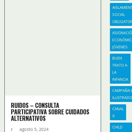
AISLAMIEN
SOCIAL
OBLIGATO
ASIGNACI
ECONÓMIC
JÓVENES
BUEN
TRATO A
LA
INFANCIA
CAMPAÑA 
ILUSTRAD
RUIDOS – CONSULTA
CANAL
PARTICIPATIVA SOBRE CUIDADOS
9
ALTERNATIVOS
CHILD
agosto 5, 2024