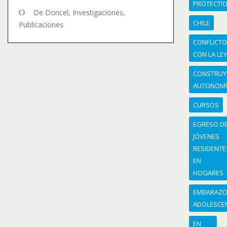
PROTECTI
De Doncel
,
Investigaciones
,
CHILE
Publicaciones
CONFLICT
CON LA LE
CONSTRU
AUTONOM
CURSOS
EGRESO D
JÓVENES
RESIDENTE
EN
HOGARES
EMBARAZ
ADOLESCE
EN