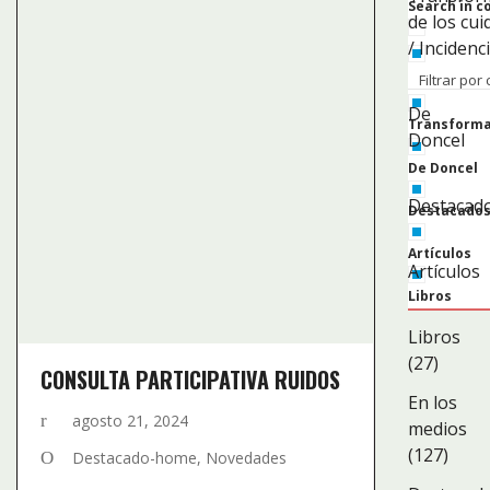
Search in c
de los cu
/ Incidenc
(2)
Filtrar por
De
Transformac
Doncel
(69)
De Doncel
Destacad
Destacado
(28)
Artículos
Artículos
(37)
Libros
Libros
En los medi
(27)
CONSULTA PARTICIPATIVA RUIDOS
Destacado
En los
agosto 21, 2024
Investigac
medios
(127)
Destacado-home
,
Novedades
Prensa