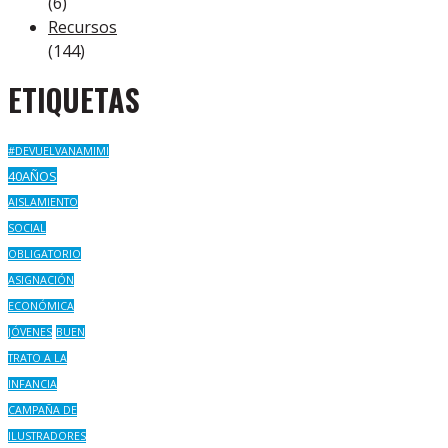
(6)
Recursos
(144)
ETIQUETAS
#DEVUELVANAMIMI
40AÑOS
AISLAMIENTO
SOCIAL
OBLIGATORIO
ASIGNACIÓN
ECONÓMICA
JÓVENES
BUEN
TRATO A LA
INFANCIA
CAMPAÑA DE
ILUSTRADORES