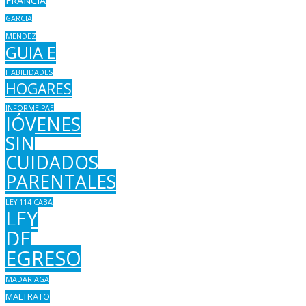
FRANCIA
GARCIA
MENDEZ
GUIA E
HABILIDADES
HOGARES
INFORME PAE
JÓVENES
SIN
CUIDADOS
PARENTALES
LEY 114 CABA
LEY
DE
EGRESO
MADARIAGA
MALTRATO