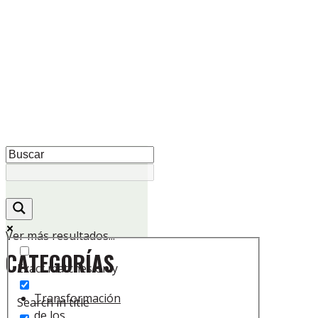
Ver más resultados...
CATEGORÍAS
Exact matches only
Transformación
Search in title
de los