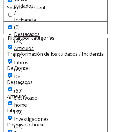
cuidados
Search in content
/
Incidencia
(2)
Destacados
Filtrar por categorías
(28)
Artículos
Transformación de los cuidados / Incidencia
(37)
Libros
De Doncel
(27)
De
Destacados
Doncel
(69)
Artículos
Destacado-
home
Libros
(40)
Investigaciones
Destacado-home
(22)