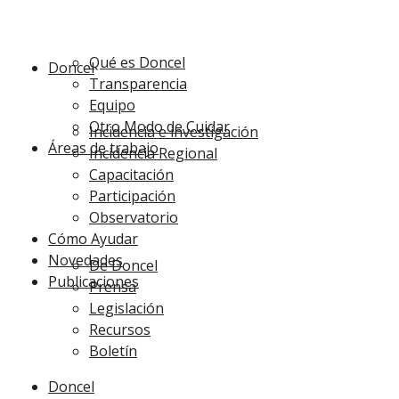
Qué es Doncel
Doncel
Transparencia
Equipo
Otro Modo de Cuidar
Incidencia e investigación
Áreas de trabajo
Incidencia Regional
Capacitación
Participación
Observatorio
Cómo Ayudar
Novedades
De Doncel
Publicaciones
Prensa
Legislación
Recursos
Boletín
Doncel