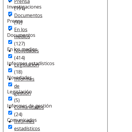
Prensa
Investigaciones
(191)
Documentos
Prensa
(92)
En los
Documentos
medios
(127)
En los medios
Novedades
(414)
Informes estadísticos
Legislación
(18)
Novedades
Informes
de
Legislación
gestión
(5)
Informes de gestión
Comunicados
(24)
Comunicados
Informes
estadísticos