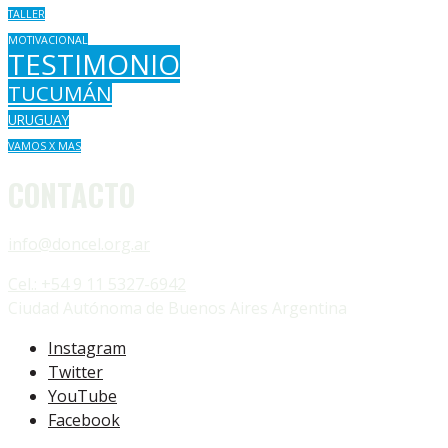
TALLER
MOTIVACIONAL
TESTIMONIO
TUCUMÁN
URUGUAY
VAMOS X MAS
CONTACTO
info@doncel.org.ar
Cel.: +54 9 11 5327-6942
Ciudad Autónoma de Buenos Aires Argentina
Instagram
Twitter
YouTube
Facebook