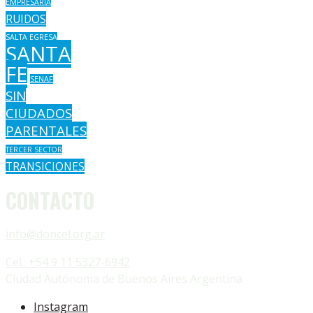
EMPRESARIA
RUIDOS
SALTA EGRESA
SANTA
FE
SENAF
SIN
CIUDADOS
PARENTALES
TERCER SECTOR
TRANSICIONES
CONTACTO
info@doncel.org.ar
Cel.: +54 9 11 5327-6942
Ciudad Autónoma de Buenos Aires Argentina
Instagram