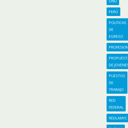
ONU
PERÚ
POLITICAS
DE
EGRESO
PROFESIO
PROPUEST
DE JOVENE
PUESTOS
DE
TRABAJO
RED
FEDERAL
REDLAMYC