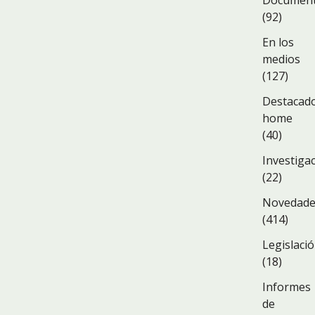
Documen
(92)
En los
medios
(127)
Destacad
home
(40)
Investiga
(22)
Novedad
(414)
Legislaci
(18)
Informes
de