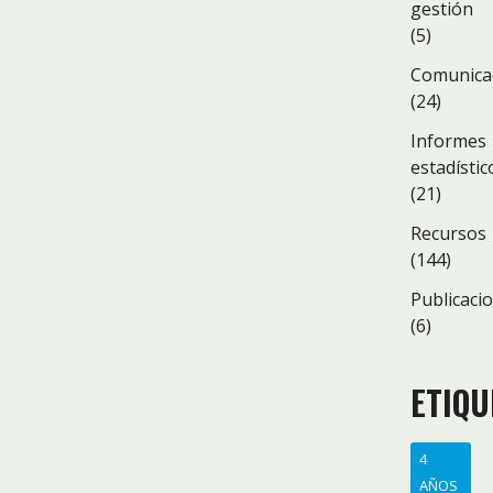
gestión
(5)
Comunica
(24)
Informes
estadístic
(21)
Recursos
(144)
Publicaci
(6)
ETIQU
4
AÑOS