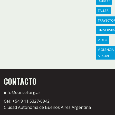
RUIDO!!!
TALLER
TRAYECTO
UNIVERSID
VIDEO
VIOLENCIA
SEXUAL
CONTACTO
info@doncel.org.ar
Cel.: +54 9 11 5327-6942
Ciudad Autónoma de Buenos Aires Argentina