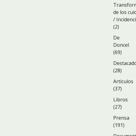
Transfor
de los cu
/ Incidenc
(2)
De
Doncel
(69)
Destacad
(28)
Artículos
(37)
Libros
(27)
Prensa
(191)