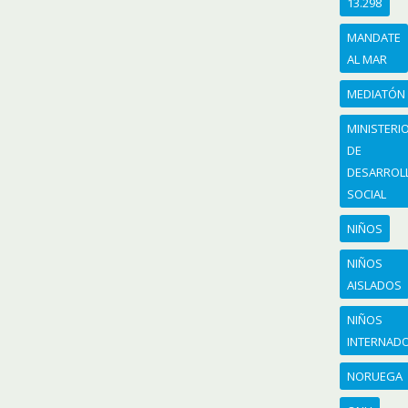
13.298
MANDATE
AL MAR
MEDIATÓN
MINISTERI
DE
DESARROL
SOCIAL
NIÑOS
NIÑOS
AISLADOS
NIÑOS
INTERNAD
NORUEGA