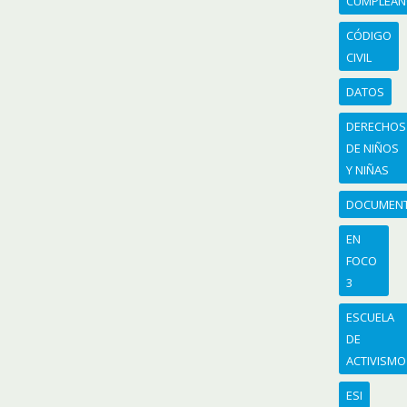
CUMPLEA
CÓDIGO
CIVIL
DATOS
DERECHOS
DE NIÑOS
Y NIÑAS
DOCUMEN
EN
FOCO
3
ESCUELA
DE
ACTIVISMO
ESI