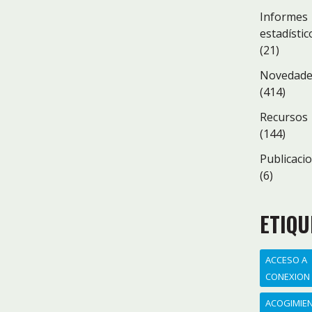
Informes
estadístic
(21)
Novedad
(414)
Recursos
(144)
Publicaci
(6)
ETIQU
ACCESO A
CONEXION
ACOGIMIE