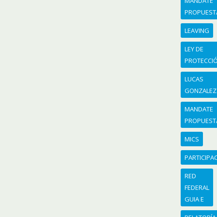
MANDATE
PROPUEST
LEAVING
LEY DE
PROTECCI
LUCAS
GONZALEZ
MANDATE
PROPUEST
MICS
PARTICIPA
RED
FEDERAL
GUIA E