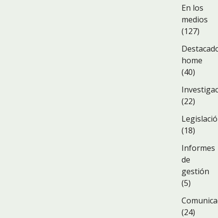
En los
medios
(127)
Destacad
home
(40)
Investiga
(22)
Legislaci
(18)
Informes
de
gestión
(5)
Comunica
(24)