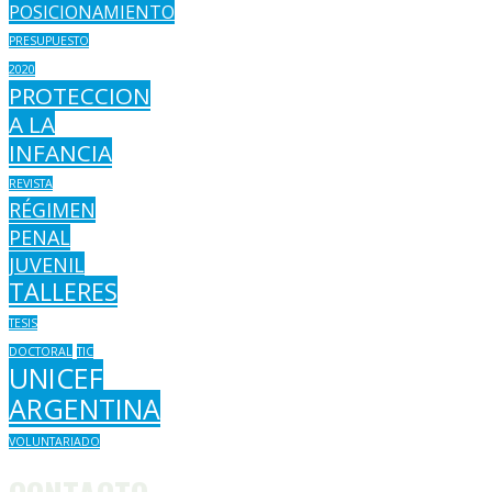
POSICIONAMIENTO
PRESUPUESTO
2020
PROTECCION
A LA
INFANCIA
REVISTA
RÉGIMEN
PENAL
JUVENIL
TALLERES
TESIS
DOCTORAL
TIC
UNICEF
ARGENTINA
VOLUNTARIADO