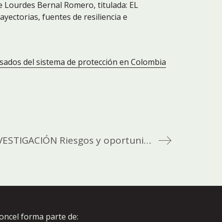
e Lourdes Bernal Romero, titulada: EL
orias, fuentes de resiliencia e
resados del sistema de protección en Colombia
JÓVENES SIN TIEMPO: INVESTIGACIÓN Riesgos y oportunidades de los jóvenes extutelados en el tránsito a la vida adulta
oncel forma parte de: