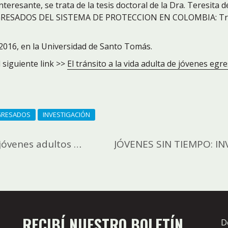
sante, se trata de la tesis doctoral de la Dra. Teresita d
ESADOS DEL SISTEMA DE PROTECCION EN COLOMBIA: Trayect
 2016, en la Universidad de Santo Tomás.
 siguiente link >>
El tránsito a la vida adulta de jóvenes eg
GRESADOS
INVESTIGACIÓN
En Argentina, una ayuda para los jóvenes adultos que salen de los hogares estatales – Global Press Journal
RECIBÍ NUESTRO BOLETÍN
D