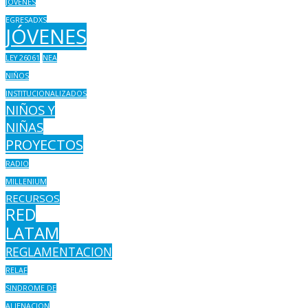
JOVENES
EGRESADXS
JÓVENES
LEY 26061
NEA
NIÑOS
INSTITUCIONALIZADOS
NIÑOS Y
NIÑAS
PROYECTOS
RADIO
MILLENIUM
RECURSOS
RED
LATAM
REGLAMENTACION
RELAF
SINDROME DE
ALIENACION