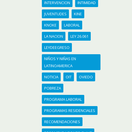
INTERVENCION
INTIMIDAD
JUVENTUDES
KINE
KNOKE
LABORAL
LA NACION
LEY 26.061
LEYDEEGRESO
NIÑOS Y NIÑAS EN
LATINOAMERICA
NOTICIA
OIT
OVIEDO
POBREZA
PROGRAMA LABORAL
PROGRAMAS RESIDENCIALES
RECOMENDACIONES