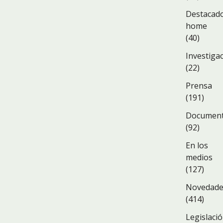
Destacad
home
(40)
Investiga
(22)
Prensa
(191)
Documen
(92)
En los
medios
(127)
Novedad
(414)
Legislaci