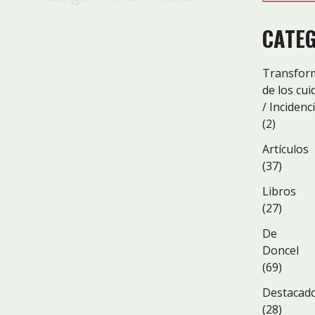
CATE
Transfor
de los cu
/ Incidenc
(2)
Artículos
(37)
Libros
(27)
De
Doncel
(69)
Destacad
(28)