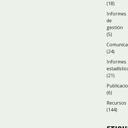
(18)
Informes
de
gestión
(5)
Comunica
(24)
Informes
estadístic
(21)
Publicaci
(6)
Recursos
(144)