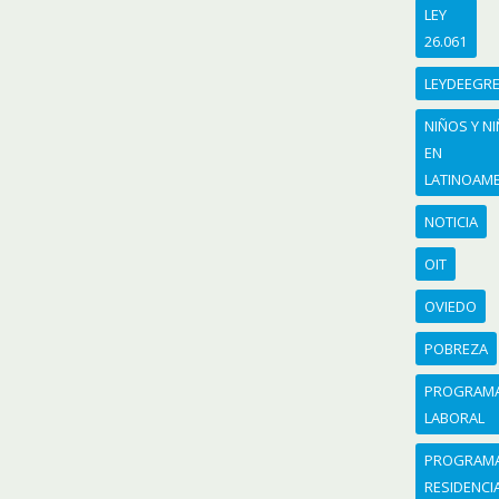
LEY
26.061
LEYDEEGR
NIÑOS Y N
EN
LATINOAME
NOTICIA
OIT
OVIEDO
POBREZA
PROGRAM
LABORAL
PROGRAM
RESIDENCI