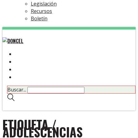
Legislación
Recursos
Boletín
Buscar...
ETIQUETA /
ADOLESCENCIAS