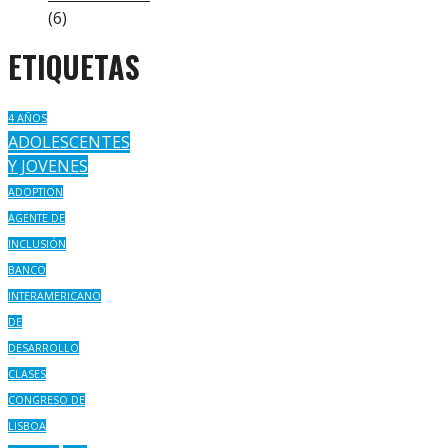
(6)
ETIQUETAS
4 AÑOS
ADOLESCENTES
Y JOVENES
ADOPTION
AGENTE DE
INCLUSIÓN
BANCO
INTERAMERICANO
DE
DESARROLLO
CLASES
CONGRESO DE
LISBOA