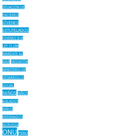
SITUACIÓN DE
ENCIERRO
JÓVENES
EXTUTELADOS
JÓVENES SI-SI
LEY 13.298
MANDATE AL
MAR
MEDIATÓN
MINISTERIO DE
DESARROLLO
SOCIAL
NIÑOS
NIÑOS
AISLADOS
NIÑOS
INTERNADOS
NORUEGA
ONU
PERÚ