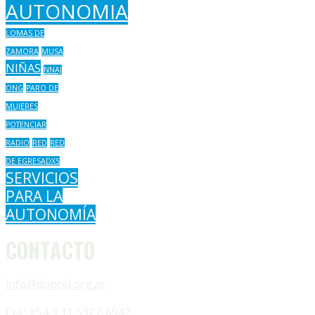
AUTONOMIA
LOMAS DE
ZAMORA
MUSA
NIÑAS
NNAJ
ONG
PARO DE
MUJERES
POTENCIAR
RADIO
RED
RED
DE EGRESADXS
SERVICIOS
PARA LA
AUTONOMÍA
CONTACTO
info@doncel.org.ar
Cel.: +54 9 11 5327-6942