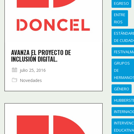
EGRESO
ENTRE
RIOS
ESTÁNDAR
DE CUIDA
AVANZA EL PROYECTO DE
FESTIVAL
INCLUSIÓN DIGITAL.
GRUPOS
julio 25, 2016
DE
HERMANO
Novedades
GÉNERO
HUBBERST
INTERNACI
INTERVENC
EDUCATIV