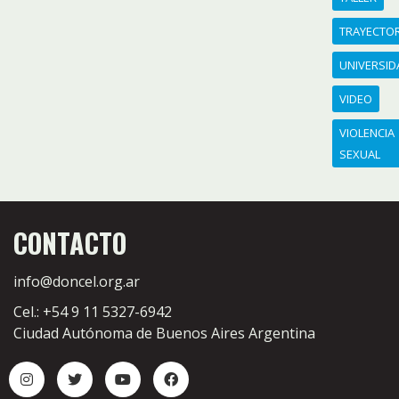
TRAYECTO
UNIVERSID
VIDEO
VIOLENCIA
SEXUAL
CONTACTO
info@doncel.org.ar
Cel.: +54 9 11 5327-6942
Ciudad Autónoma de Buenos Aires Argentina