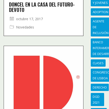
Y JOVENES
DONCEL EN LA CASA DEL FUTURO-
DEVOTO
ADOPTION
octubre 17, 2017
AGENTE
Novedades
DE
INCLUSIÓN
BANCO
INTERAME
DE DESAR
CLASES
CONGRES
DE LISBOA
DERECHO
DGD
2021