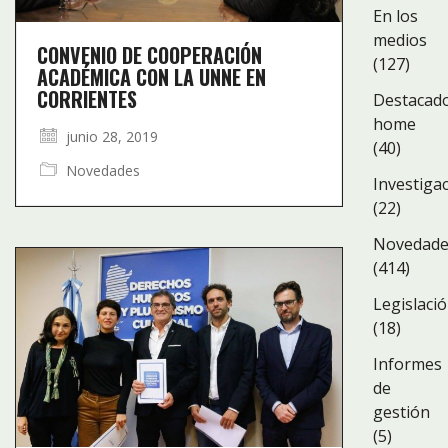
En los
medios
CONVENIO DE COOPERACIÓN
(127)
ACADÉMICA CON LA UNNE EN
CORRIENTES
Destacad
home
junio 28, 2019
(40)
Novedades
Investiga
(22)
Novedad
(414)
Legislaci
(18)
Informes
de
gestión
(5)