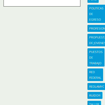
POLITICAS
DE
EGRESO
PROFESIO
PROPUEST
DE JOVENE
PUESTOS
DE
TRABAJO
RED
FEDERAL
REDLAMYC
RUIDO!!!
TALLER