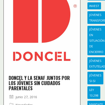
INVEST
JOVENES
TRANSFO
JÓVENES
EN
SITUACIÓN
DE
ENCIERRO
JÓVENES
EXTUTELA
JÓVENES
DONCEL Y LA SENAF JUNTOS POR
SI-SI
LOS JÓVENES SIN CUIDADOS
PARENTALES
LEY
13.298
junio 27, 2016
MANDATE
Novedades