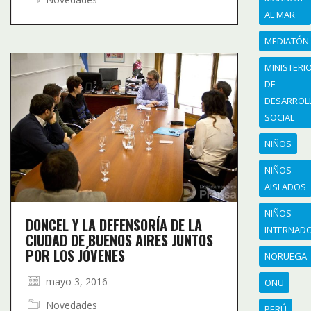
AL MAR
MEDIATÓN
MINISTERI
DE
DESARROL
SOCIAL
NIÑOS
NIÑOS
AISLADOS
NIÑOS
DONCEL Y LA DEFENSORÍA DE LA
INTERNAD
CIUDAD DE BUENOS AIRES JUNTOS
POR LOS JÓVENES
NORUEGA
mayo 3, 2016
ONU
Novedades
PERÚ