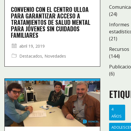
Comunica
CONVENIO CON EL CENTRO ULLOA
(24)
PARA GARANTIZAR ACCESO A
TRATAMIENTOS DE SALUD MENTAL
Informes
PARA JÓVENES SIN CUIDADOS
estadístic
FAMILIARES
(21)
abril 19, 2019
Recursos
(144)
Destacados
,
Novedades
Publicaci
(6)
ETIQU
4
AÑOS
ADOLESCE