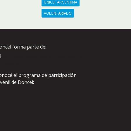
UNICEF ARGENTINA
VOLUNTARIADO
oncel forma parte de:
onocé el programa de participación
uvenil de Doncel: