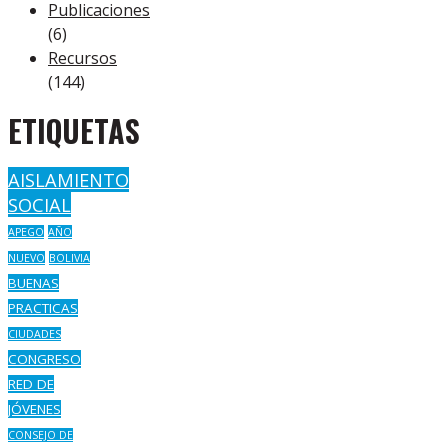
Publicaciones
(6)
Recursos
(144)
ETIQUETAS
AISLAMIENTO
SOCIAL
APEGO
AÑO
NUEVO
BOLIVIA
BUENAS
PRACTICAS
CIUDADES
CONGRESO
RED DE
JÓVENES
CONSEJO DE