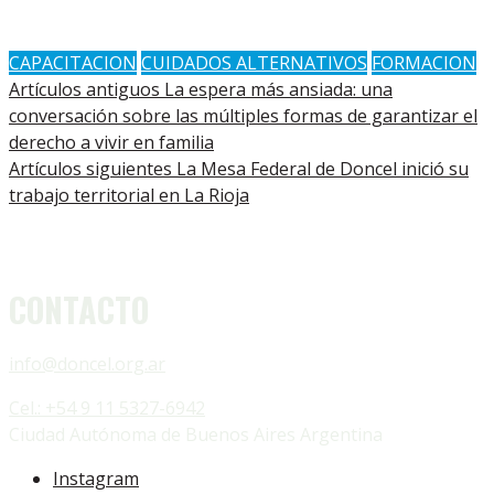
CAPACITACION
CUIDADOS ALTERNATIVOS
FORMACION
Artículos antiguos
La espera más ansiada: una
conversación sobre las múltiples formas de garantizar el
derecho a vivir en familia
Artículos siguientes
La Mesa Federal de Doncel inició su
trabajo territorial en La Rioja
CONTACTO
info@doncel.org.ar
Cel.: +54 9 11 5327-6942
Ciudad Autónoma de Buenos Aires Argentina
Instagram