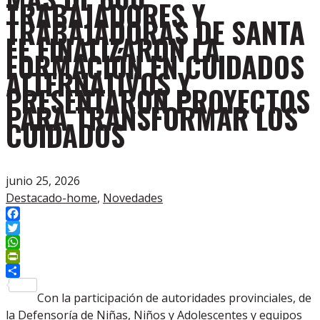
TRABAJADORES Y
TRABAJADORAS DE SANTA
FE FINALIZARON LA
FORMACIÓN EN CUIDADOS
ALTERNATIVOS Y
PRESENTARON PROYECTOS
PARA TRANSFORMAR LOS
CUIDADOS
junio 25, 2026
Destacado-home
,
Novedades
Facebook
Twitter
WhatsApp
PrintFriendly
Compartir
Con la participación de autoridades provinciales, de
la Defensoría de Niñas, Niños y Adolescentes y equipos