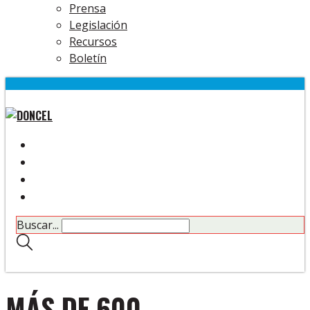
Prensa
Legislación
Recursos
Boletín
Buscar...
MÁS DE 600