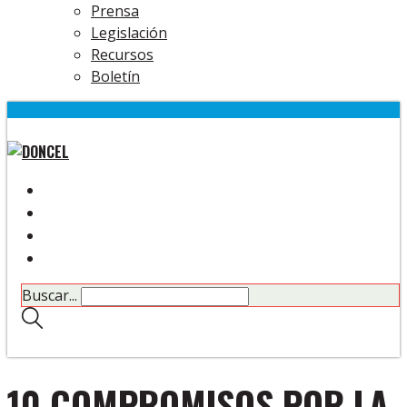
Prensa
Legislación
Recursos
Boletín
Buscar...
10 COMPROMISOS POR LA