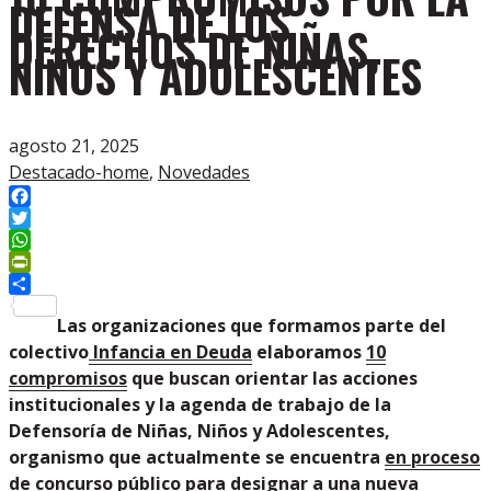
DEFENSA DE LOS
DERECHOS DE NIÑAS,
NIÑOS Y ADOLESCENTES
agosto 21, 2025
Destacado-home
,
Novedades
Facebook
Twitter
WhatsApp
PrintFriendly
Compartir
Las organizaciones que formamos parte del
colectivo
Infancia en Deuda
elaboramos
10
compromisos
que buscan orientar las acciones
institucionales y la agenda de trabajo de la
Defensoría de Niñas, Niños y Adolescentes,
organismo que actualmente se encuentra
en proceso
de concurso público
para designar a una nueva