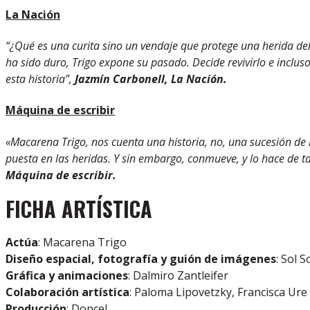
La Nación
“¿Qué es una curita sino un vendaje que protege una herida del e
ha sido duro, Trigo expone su pasado. Decide revivirlo e incluso
esta historia”,
Jazmín Carbonell, La Nación.
Máquina de escribir
«Macarena Trigo, nos cuenta una historia, no, una sucesión de 
puesta en las heridas. Y sin embargo, conmueve, y lo hace de t
Máquina de escribir.
FICHA ARTÍSTICA
Actúa
: Macarena Trigo
Diseño espacial, fotografía y guión de imágenes
: Sol S
Gráfica y animaciones
: Dalmiro Zantleifer
Colaboración artística
: Paloma Lipovetzky, Francisca Ure
Producción
: Doncel