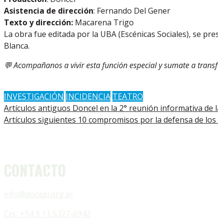
Asistencia de dirección
: Fernando Del Gener
Texto y dirección:
Macarena Trigo
La obra fue editada por la UBA (Escénicas Sociales), se pr
Blanca.
💬 Acompañanos a vivir esta función especial y sumate a transf
INVESTIGACIÓN
INCIDENCIA
TEATRO
Artículos antiguos
Doncel en la 2° reunión informativa de
Artículos siguientes
10 compromisos por la defensa de los 
CONTACTO
info@doncel.org.ar
Cel.: +54 9 11 5327-6942