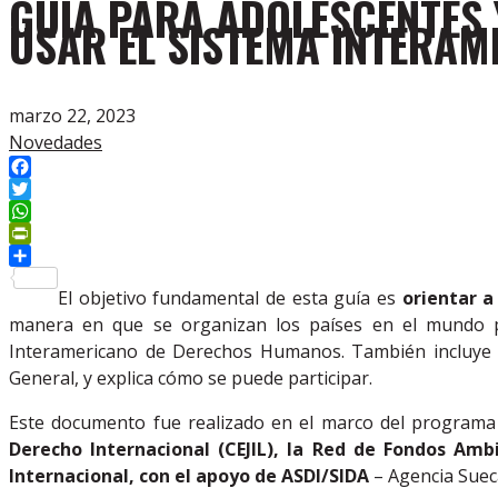
GUÍA PARA ADOLESCENTES
USAR EL SISTEMA INTERA
marzo 22, 2023
Novedades
Facebook
Twitter
WhatsApp
PrintFriendly
Compartir
El objetivo fundamental de esta guía es
orientar 
manera en que se organizan los países en el mundo p
Interamericano de Derechos Humanos. También incluye i
General, y explica cómo se puede participar.
Este documento fue realizado en el marco del programa 
Derecho Internacional (CEJIL), la Red de Fondos Amb
Internacional, con el apoyo de ASDI/SIDA
– Agencia Sueca