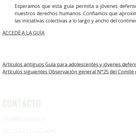
Esperamos que esta guía permita a jóvenes defens
nuestros derechos humanos. Confiamos que aproxima
las iniciativas colectivas a lo largo y ancho del con
ACCEDÉ A LA GUÍA
Artículos antiguos
Guía para adolescentes y jóvenes defe
Artículos siguientes
Observación general N°25 del Comité 
CONTACTO
info@doncel.org.ar
Cel.: +54 9 11 5327-6942