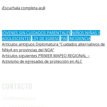
¡Escuchala completa acá!
JÓVENES SIN CUIDADOS PARENTALES
NIÑOS NIÑAS Y
ADOLESCENTES
LEY DE EGRESO
PAE
INCIDENCIA
Artículos antiguos
Diplomatura “Cuidados alternativos de
NNyA en provincias del NOA”
Artículos siguientes
PRIMER MAPEO REGIONAL –
Activismo de egresadxs de protección en ALC
CONTACTO
info@doncel.org.ar