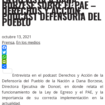
BORZESE SOBRE EL PAE –
DERECHOS Y ACCIÓN,
PODCAST DEFENSORÍA DEL
PUEBLO
octubre 13, 2021
Prensa
,
En los medios
Facebook
Twitter
WhatsApp
PrintFriendly
Compartir
Entrevista en el podcast Derechos y Acción de la
Defensoría del Pueblo de la Nación a Dana Borzese,
Directora Ejecutiva de Doncel, en donde relata el
funcionamiento de la Ley de Egreso y el PAE, y la
importancia de su correcta implementación en la
actualidad.