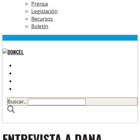
Prensa
Legislación
Recursos
Boletín
Buscar...
ENTREVISTA A DANA