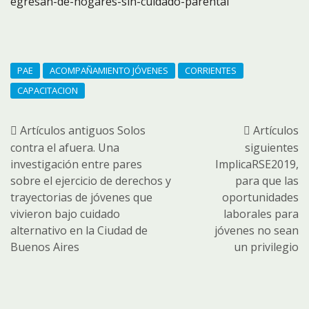
egresan-de-hogares-sin-cuidado-parental
PAE
ACOMPAÑAMIENTO JÓVENES
CORRIENTES
CAPACITACION
Artículos antiguos
Solos
Artículos
contra el afuera. Una
siguientes
investigación entre pares
ImplicaRSE2019,
sobre el ejercicio de derechos y
para que las
trayectorias de jóvenes que
oportunidades
vivieron bajo cuidado
laborales para
alternativo en la Ciudad de
jóvenes no sean
Buenos Aires
un privilegio