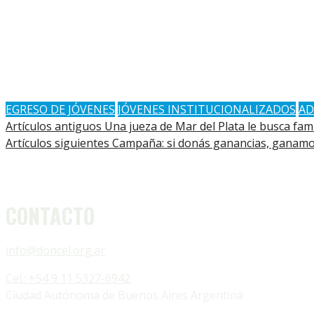
EGRESO DE JÓVENES
JÓVENES INSTITUCIONALIZADOS
AD
Artículos antiguos
Una jueza de Mar del Plata le busca fam
Artículos siguientes
Campaña: si donás ganancias, ganamo
CONTACTO
info@doncel.org.ar
Cel.: +54 9 11 5327-6942
Ciudad Autónoma de Buenos Aires Argentina