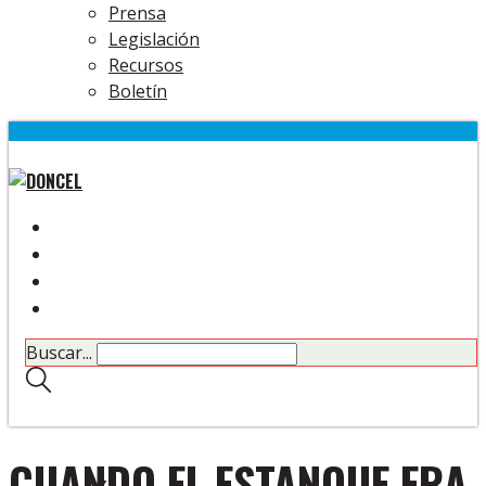
Prensa
Legislación
Recursos
Boletín
Buscar...
CUANDO EL ESTANQUE ERA