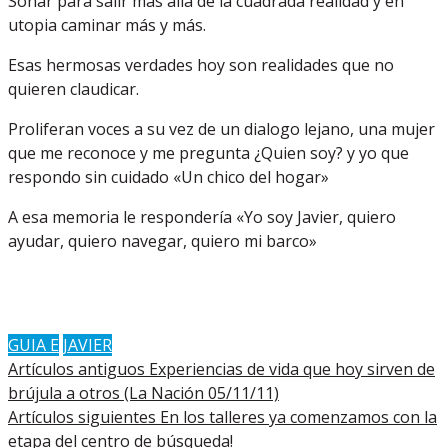
Soñar para salir más allá de la cuadrada realidad y en
utopia caminar más y más.
Esas hermosas verdades hoy son realidades que no
quieren claudicar.
Proliferan voces a su vez de un dialogo lejano, una mujer
que me reconoce y me pregunta ¿Quien soy? y yo que
respondo sin cuidado «Un chico del hogar»
A esa memoria le respondería «Yo soy Javier, quiero
ayudar, quiero navegar, quiero mi barco»
GUIA E
JAVIER
Artículos antiguos
Experiencias de vida que hoy sirven de
brújula a otros (La Nación 05/11/11)
Artículos siguientes
En los talleres ya comenzamos con la
etapa del centro de búsqueda!