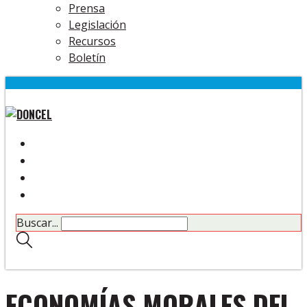
Prensa
Legislación
Recursos
Boletín
Buscar...
ECONOMÍAS MORALES DEL