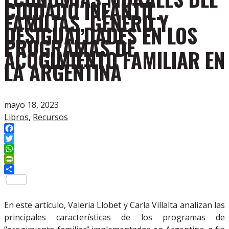
CUIDADO INFANTIL.
FAMILIAS, GÉNERO Y
DESIGUALDADES EN LOS
PROGRAMAS DE
ACOGIMIENTO FAMILIAR EN
LA ARGENTINA
mayo 18, 2023
Libros
,
Recursos
Facebook
Twitter
WhatsApp
PrintFriendly
Compartir
En este artículo, Valeria Llobet y Carla Villalta analizan las
principales características de los programas de