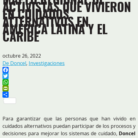
ACTIVISTAS QUE VIVIERON
EN CUIDADOS
ALTERNATIVOS EN
AMÉRICA LATINA Y EL
CARIBE
octubre 26, 2022
De Doncel
,
Investigaciones
Facebook
Twitter
WhatsApp
PrintFriendly
Compartir
Para garantizar que las personas que han vivido en
cuidados alternativos puedan participar de los procesos y
decisiones para mejorar los sistemas de cuidado,
Doncel