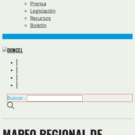
Prensa
Legislación
Recursos
Boletín
Buscar...
MAPEO REGIONAL DE