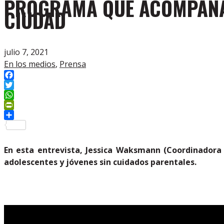
PROGRAMA QUE ACOMPAÑA 
CIUDAD
julio 7, 2021
En los medios
,
Prensa
Facebook
Twitter
WhatsApp
PrintFriendly
Compartir
En esta entrevista, Jessica Waksmann (Coordinadora 
adolescentes y jóvenes sin cuidados parentales.