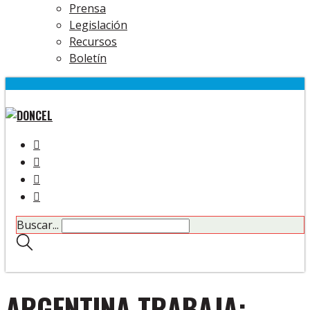
Prensa
Legislación
Recursos
Boletín
Buscar...
ARGENTINA TRABAJA: