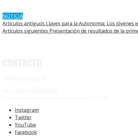
NOTICIA
Artículos antiguos
Llaves para la Autonomía: Los jóvenes 
Artículos siguientes
Presentación de resultados de la prime
CONTACTO
info@doncel.org.ar
Cel.: +54 9 11 5327-6942
Ciudad Autónoma de Buenos Aires Argentina
Instagram
Twitter
YouTube
Facebook