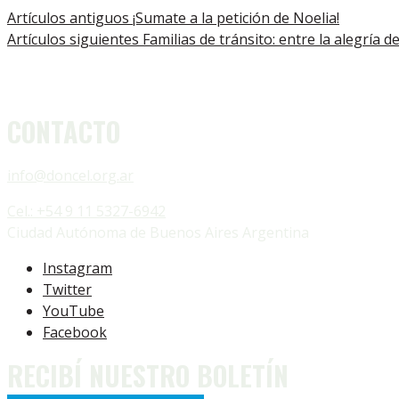
Artículos antiguos
¡Sumate a la petición de Noelia!
Artículos siguientes
Familias de tránsito: entre la alegría d
CONTACTO
info@doncel.org.ar
Cel.: +54 9 11 5327-6942
Ciudad Autónoma de Buenos Aires Argentina
Instagram
Twitter
YouTube
Facebook
RECIBÍ NUESTRO BOLETÍN