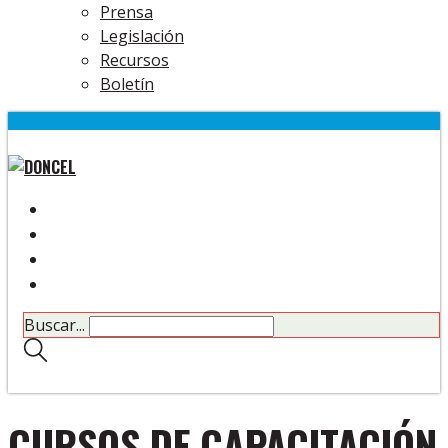
Prensa
Legislación
Recursos
Boletín
Buscar...
CURSOS DE CAPACITACIÓN