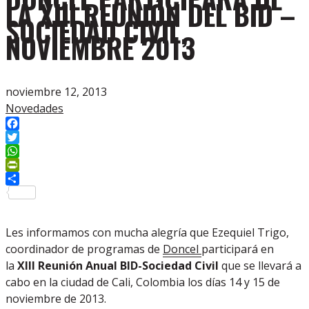
LA XIII REUNIÓN DEL BID –
SOCIEDAD CIVIL,
NOVIEMBRE 2013
noviembre 12, 2013
Novedades
Facebook
Twitter
WhatsApp
PrintFriendly
Compartir
Les informamos con mucha alegría que Ezequiel Trigo,
coordinador de programas de
Doncel
participará en
la
XIII Reunión Anual BID-Sociedad Civil
que se llevará a
cabo en la ciudad de Cali, Colombia los días 14 y 15 de
noviembre de 2013.