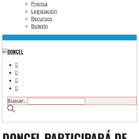
Prensa
Legislación
Recursos
Boletín
Buscar...
DONCEL PARTICIPARÁ DE