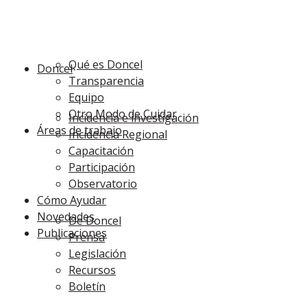
Qué es Doncel
Doncel
Transparencia
Equipo
Otro Modo de Cuidar
Incidencia e investigación
Áreas de trabajo
Incidencia Regional
Capacitación
Participación
Observatorio
Cómo Ayudar
Novedades
De Doncel
Publicaciones
Prensa
Legislación
Recursos
Boletín