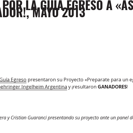
 POR LA GUÍA EGRESO A «
DOR!, MAYO 2013
Guía Egreso
presentaron su Proyecto «Preparate para un e
ehringer Ingelheim Argentina
y ¡resultaron
GANADORES
!
vera y Cristian Guaranci presentando su proyecto ante un panel d