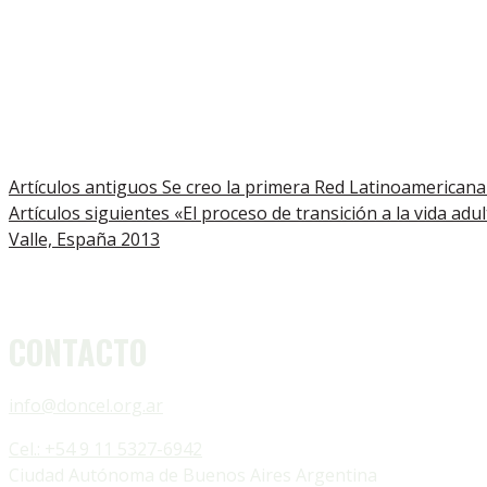
Artículos antiguos
Se creo la primera Red Latinoamerican
Artículos siguientes
«El proceso de transición a la vida adu
Valle, España 2013
CONTACTO
info@doncel.org.ar
Cel.: +54 9 11 5327-6942
Ciudad Autónoma de Buenos Aires Argentina