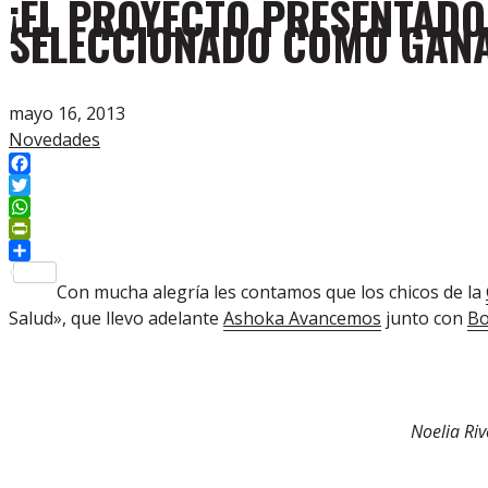
¡EL PROYECTO PRESENTADO
SELECCIONADO COMO GANA
mayo 16, 2013
Novedades
Facebook
Twitter
WhatsApp
PrintFriendly
Compartir
Con mucha alegría les contamos que los chicos de la
Salud», que llevo adelante
Ashoka Avancemos
junto con
Bo
Noelia Ri