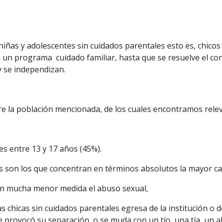
niñas y adolescentes sin cuidados parentales esto es, chicos
 un programa cuidado familiar, hasta que se resuelve el conf
y se independizan.
re la población mencionada, de los cuales encontramos relev
es entre 13 y 17 años (45%).
es son los que concentran en términos absolutos la mayor ca
y en mucha menor medida el abuso sexual,
las chicas sin cuidados parentales egresa de la institución o
que provocó su separación o se muda con un tío, una tía, un