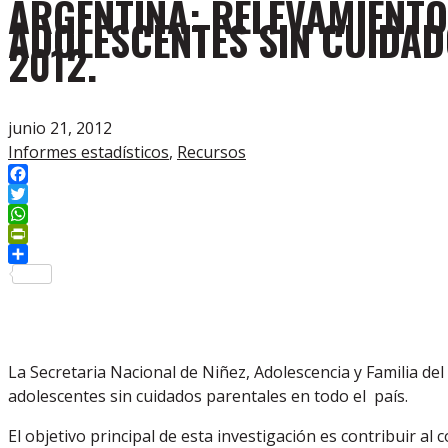
ARGENTINA: RELEVAMIENTO 
ADOLESCENTES SIN CUIDAD
2012.
junio 21, 2012
Informes estadísticos
,
Recursos
Facebook
Twitter
WhatsApp
PrintFriendly
Compartir
La Secretaria Nacional de Niñez, Adolescencia y Familia del
adolescentes sin cuidados parentales en todo el país.
El objetivo principal de esta investigación es contribuir a