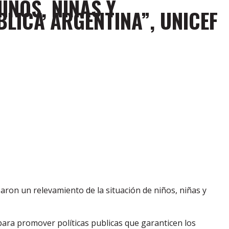
IÑOS, NIÑAS Y
BLICA ARGENTINA”, UNICEF
zaron un relevamiento de la situación de niños, niñas y
e para promover políticas publicas que garanticen los