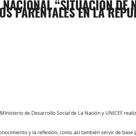
NACIONAL “SITUACIÓN DE N
OS PARENTALES EN LA REPU
 Ministerio de Desarrollo Social de La Nación y UNICEF reali
l conocimiento y la reflexión, como así también servir de bas