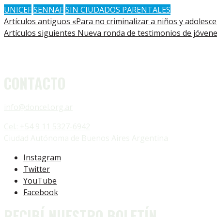
UNICEF
SENNAF
SIN CIUDADOS PARENTALES
Artículos antiguos
«Para no criminalizar a niños y adolesce
Artículos siguientes
Nueva ronda de testimonios de jóvene
CONTACTO
info@doncel.org.ar
Cel.: +54 9 11 5327-6942
Ciudad Autónoma de Buenos Aires Argentina
Instagram
Twitter
YouTube
Facebook
RECIBÍ NUESTRO BOLETÍN