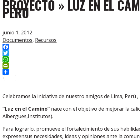
PROYECTO » LUZ EN EL CA
PERÚ
junio 1, 2012
Documentos
,
Recursos
Facebook
Twitter
WhatsApp
PrintFriendly
Compartir
Celebramos la iniciativa de nuestro amigos de Lima, Perú ,
“Luz en el Camino”
nace con el objetivo de mejorar la cal
Albergues,Institutos).
Para lograrlo, promueve el fortalecimiento de sus habilida
expresensus necesidades, ideas y opiniones ante la comun