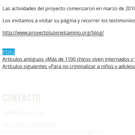
Las actividades del proyecto comenzaron en marzo de 2010 y
Los invitamos a visitar su página y recorrer los testimonio
http://www.proyectoluzenelcamino.org/blog/
PERÚ
Artículos antiguos
«Más de 1100 chicos viven internados y 
Artículos siguientes
«Para no criminalizar a niños y adolesc
CONTACTO
info@doncel.org.ar
Cel.: +54 9 11 5327-6942
Ciudad Autónoma de Buenos Aires Argentina